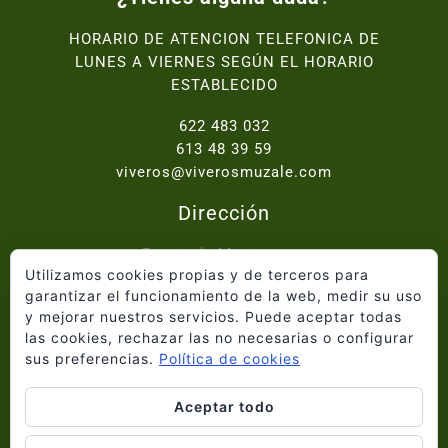
HORARIO DE ATENCION TELEFONICA DE
LUNES A VIERNES SEGÚN EL HORARIO
ESTABLECIDO
622 483 032
613 48 39 59
viveros@viverosmuzale.com
Dirección
Paraje de Macitavera,
Utilizamos cookies propias y de terceros para
Ctra. Abanilla - Fortuna km.2, 30640 Abanilla
garantizar el funcionamiento de la web, medir su uso
y mejorar nuestros servicios. Puede aceptar todas
Inicio
las cookies, rechazar las no necesarias o configurar
Quiénes somos
sus preferencias.
Política de cookies
Catálogo
Proyectos
Aceptar todo
Blog
Información Legal