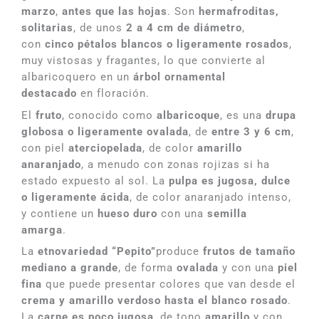
marzo
,
antes que las hojas
. Son
hermafroditas,
solitarias
, de unos
2 a 4 cm de diámetro
,
con
cinco pétalos blancos o ligeramente rosados
,
muy vistosas y fragantes, lo que convierte al
albaricoquero en un
árbol ornamental
destacado
en floración.
El
fruto
, conocido como
albaricoque
, es una
drupa
globosa o ligeramente ovalada
, de
entre 3 y 6 cm
,
con piel
aterciopelada
, de color
amarillo
anaranjado
, a menudo con zonas rojizas si ha
estado expuesto al sol. La
pulpa es jugosa, dulce
o ligeramente ácida
, de color anaranjado intenso,
y contiene un
hueso duro
con una
semilla
amarga
.
La
etnovariedad “Pepito”
produce
frutos de tamaño
mediano a grande
, de forma
ovalada
y con una
piel
fina
que puede presentar colores que van desde el
crema y amarillo verdoso hasta el blanco rosado
.
La
carne es poco jugosa
, de tono
amarillo
y con