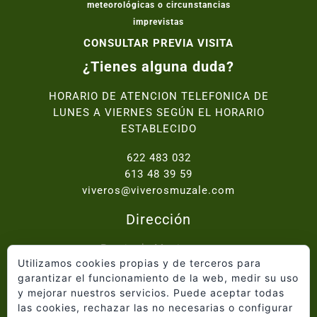
meteorológicas o circunstancias
imprevistas
CONSULTAR PREVIA VISITA
¿Tienes alguna duda?
HORARIO DE ATENCION TELEFONICA DE
LUNES A VIERNES SEGÚN EL HORARIO
ESTABLECIDO
622 483 032
613 48 39 59
viveros@viverosmuzale.com
Dirección
Paraje de Macitavera,
Utilizamos cookies propias y de terceros para
Ctra. Abanilla - Fortuna km.2, 30640 Abanilla
garantizar el funcionamiento de la web, medir su uso
y mejorar nuestros servicios. Puede aceptar todas
Inicio
las cookies, rechazar las no necesarias o configurar
Quiénes somos