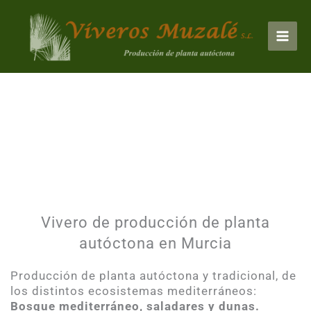
Ir
Mai
al
Men
contenido
VIVEROS MUZALÉ
Tu vivero en Murcia
Vivero de producción de planta
autóctona en Murcia
Producción de planta autóctona y tradicional, de
los distintos ecosistemas mediterráneos:
Bosque mediterráneo, saladares y dunas.