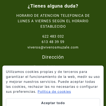
¿Tienes alguna duda?
HORARIO DE ATENCION TELEFONICA DE
LUNES A VIERNES SEGÚN EL HORARIO
ESTABLECIDO
622 483 032
613 48 39 59
viveros@viverosmuzale.com
Dirección
Paraje de Macitavera,
Utilizamos cookies propias y de terceros para
Ctra. Abanilla - Fortuna km.2, 30640 Abanilla
garantizar el funcionamiento de la web, medir su uso
y mejorar nuestros servicios. Puede aceptar todas
Inicio
las cookies, rechazar las no necesarias o configurar
Quiénes somos
sus preferencias.
Política de cookies
Catálogo
Proyectos
Aceptar todo
Blog