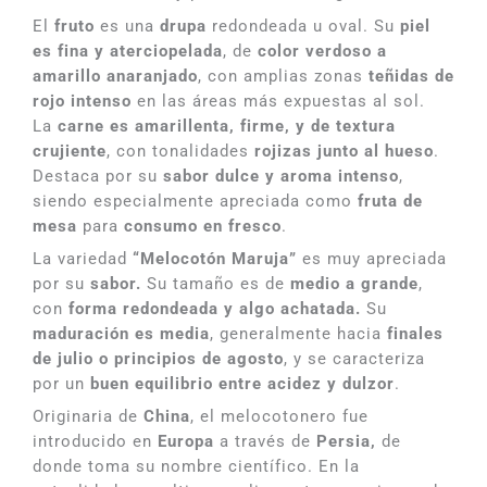
El
fruto
es una
drupa
redondeada u oval. Su
piel
es fina y aterciopelada
, de
color verdoso a
amarillo anaranjado
, con amplias zonas
teñidas de
rojo intenso
en las áreas más expuestas al sol.
La
carne es amarillenta, firme, y de textura
crujiente
, con tonalidades
rojizas junto al hueso
.
Destaca por su
sabor dulce y aroma intenso
,
siendo especialmente apreciada como
fruta de
mesa
para
consumo en fresco
.
La variedad
“Melocotón Maruja”
es muy apreciada
por su
sabor.
Su tamaño es de
medio a grande
,
con
forma redondeada y algo achatada.
Su
maduración es media
, generalmente hacia
finales
de julio o principios de agosto
, y se caracteriza
por un
buen equilibrio entre acidez y dulzor
.
Originaria de
China
, el melocotonero fue
introducido en
Europa
a través de
Persia,
de
donde toma su nombre científico. En la