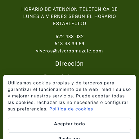
HORARIO DE ATENCION TELEFONICA DE
LUNES A VIERNES SEGÚN EL HORARIO
ESTABLECIDO
622 483 032
613 48 39 59
viveros@viverosmuzale.com
Dirección
Paraje de Macitavera,
Utilizamos cookies propias y de terceros para
Ctra. Abanilla - Fortuna km.2, 30640 Abanilla
garantizar el funcionamiento de la web, medir su uso
y mejorar nuestros servicios. Puede aceptar todas
Inicio
las cookies, rechazar las no necesarias o configurar
Quiénes somos
sus preferencias.
Política de cookies
Catálogo
Proyectos
Aceptar todo
Blog
Información Legal
Rechazar