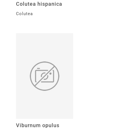
Colutea hispanica
Colutea
Viburnum opulus