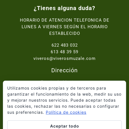
¿Tienes alguna duda?
HORARIO DE ATENCION TELEFONICA DE
LUNES A VIERNES SEGÚN EL HORARIO
ESTABLECIDO
622 483 032
613 48 39 59
viveros@viverosmuzale.com
Dirección
Paraje de Macitavera,
Utilizamos cookies propias y de terceros para
Ctra. Abanilla - Fortuna km.2, 30640 Abanilla
garantizar el funcionamiento de la web, medir su uso
y mejorar nuestros servicios. Puede aceptar todas
Inicio
las cookies, rechazar las no necesarias o configurar
Quiénes somos
sus preferencias.
Política de cookies
Catálogo
Proyectos
Aceptar todo
Blog