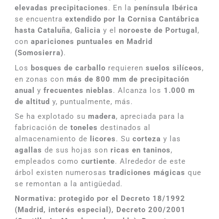
elevadas precipitaciones
. En la
península Ibérica
se encuentra
extendido por la Cornisa Cantábrica
hasta Cataluña
,
Galicia
y el
noroeste de Portugal
,
con
apariciones puntuales en Madrid
(Somosierra)
.
Los
bosques de carballo
requieren
suelos silíceos
,
en zonas con
más de 800 mm de precipitación
anual
y
frecuentes nieblas
. Alcanza los
1.000 m
de altitud
y, puntualmente, más.
Se ha explotado su
madera
, apreciada para la
fabricación de
toneles
destinados al
almacenamiento de
licores
. Su
corteza
y las
agallas
de sus hojas son
ricas en taninos
,
empleados como
curtiente
. Alrededor de este
árbol existen numerosas
tradiciones mágicas
que
se remontan a la antigüedad.
Normativa: protegido por el Decreto 18/1992
(Madrid, interés especial), Decreto 200/2001