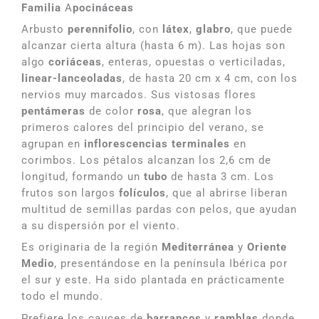
Familia
A
pocináceas
Arbusto
perennifolio
, con
látex
,
glabro
, que puede
alcanzar cierta altura (hasta 6 m). Las hojas son
algo
coriáceas
, enteras, opuestas o verticiladas,
linear-lanceoladas
, de hasta 20 cm x 4 cm, con los
nervios muy marcados. Sus vistosas flores
pentámeras
de color
rosa
, que alegran los
primeros calores del principio del verano, se
agrupan en
inflorescencias terminales
en
corimbos. Los pétalos alcanzan los 2,6 cm de
longitud, formando un
tubo
de hasta 3 cm. Los
frutos son largos
folículos
, que al abrirse liberan
multitud de semillas pardas con pelos, que ayudan
a su dispersión por el viento.
Es originaria de la región
Mediterránea
y
Oriente
Medio
, presentándose en la península Ibérica por
el sur y este. Ha sido plantada en prácticamente
todo el mundo.
Prefiere los cauces de
barrancos
y
ramblas
donde