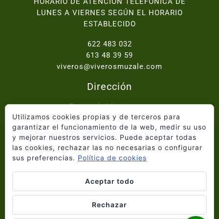
HORARIO DE ATENCION TELEFONICA DE
LUNES A VIERNES SEGÚN EL HORARIO
ESTABLECIDO
622 483 032
613 48 39 59
viveros@viverosmuzale.com
Dirección
Paraje de Macitavera,
Utilizamos cookies propias y de terceros para
Ctra. Abanilla - Fortuna km.2, 30640 Abanilla
garantizar el funcionamiento de la web, medir su uso
y mejorar nuestros servicios. Puede aceptar todas
Inicio
las cookies, rechazar las no necesarias o configurar
Quiénes somos
sus preferencias.
Política de cookies
Catálogo
Proyectos
Aceptar todo
Blog
Información Legal
Rechazar