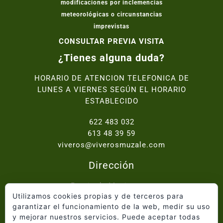
modificaciones por inclemencias
meteorológicas o circunstancias
imprevistas
CONSULTAR PREVIA VISITA
¿Tienes alguna duda?
HORARIO DE ATENCION TELEFONICA DE
LUNES A VIERNES SEGÚN EL HORARIO
ESTABLECIDO
622 483 032
613 48 39 59
viveros@viverosmuzale.com
Dirección
Paraje de Macitavera,
Utilizamos cookies propias y de terceros para
Ctra. Abanilla - Fortuna km.2, 30640 Abanilla
garantizar el funcionamiento de la web, medir su uso
y mejorar nuestros servicios. Puede aceptar todas
Inicio