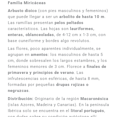
Familia Miricáceas
Arbusto dioico
(con pies masculinos y femeninos)
que puede llegar a ser un
arbolito de hasta 10 m
.
Las ramillas presentan
pelos peltados
característicos. Las hojas son
lauriformes,
enteras, oblanceoladas
, de 4-12 cm x 1-3 cm, con
base cuneiforme y bordes algo revolutos.
Las flores, poco aparentes individualmente, se
agrupan en
amentos
: los masculinos de hasta 5
cm, donde sobresalen los largos estambres, y los
femeninos menores de 3 cm. Florece a
finales de
primavera y principios de verano
. Las
infrutescencias son esféricas, de hasta 8 mm,
formadas por pequeñas
drupas rojizas o
negruzcas
.
Distribución:
Originario de la región
Macaronésica
(islas Azores, Madeira y Canarias). En la península
Ibérica solo se encuentra en el
litoral portugués
,
con dudas sobre su condición autóctona allí.