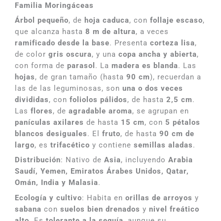
Familia Moringáceas
Árbol pequeño
, de
hoja caduca
, con
follaje escaso
,
que alcanza hasta
8 m de altura
, a veces
ramificado desde la base
. Presenta
corteza lisa
,
de color
gris oscura
, y una
copa ancha y abierta
,
con forma de
parasol
. La
madera es blanda
. Las
hojas
, de gran tamaño (hasta
90 cm
), recuerdan a
las de las leguminosas, son
una o dos veces
divididas
, con
foliolos pálidos
, de hasta
2,5 cm
.
Las
flores
, de
agradable aroma
, se agrupan en
panículas axilares
de hasta
15 cm
, con
5 pétalos
blancos desiguales
. El
fruto
, de hasta
90 cm de
largo
, es
trifacético
y contiene
semillas aladas
.
Distribución
: Nativo de
Asia
, incluyendo
Arabia
Saudí, Yemen, Emiratos Árabes Unidos, Qatar,
Omán, India y Malasia
.
Ecología y cultivo
: Habita en
orillas de arroyos
y
sabana
con
suelos bien drenados
y
nivel freático
alto
. Es
tolerante a la sequía
, aunque su