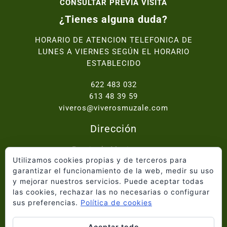
CONSULTAR PREVIA VISITA
¿Tienes alguna duda?
HORARIO DE ATENCION TELEFONICA DE
LUNES A VIERNES SEGÚN EL HORARIO
ESTABLECIDO
622 483 032
613 48 39 59
viveros@viverosmuzale.com
Dirección
Paraje de Macitavera,
Utilizamos cookies propias y de terceros para
Ctra. Abanilla - Fortuna km.2, 30640 Abanilla
garantizar el funcionamiento de la web, medir su uso
y mejorar nuestros servicios. Puede aceptar todas
Inicio
las cookies, rechazar las no necesarias o configurar
Quiénes somos
sus preferencias.
Política de cookies
Catálogo
Proyectos
Aceptar todo