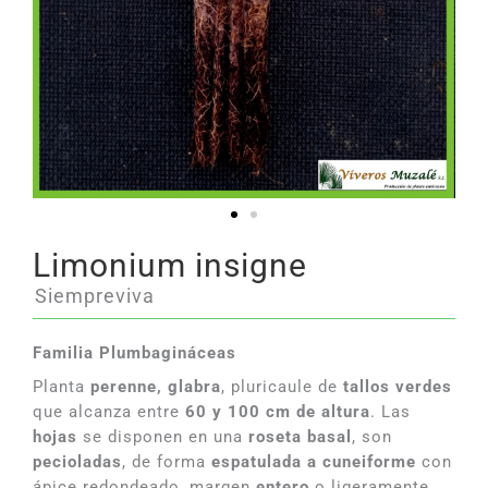
Limonium insigne
Siempreviva
Familia Plumbagináceas
Planta
perenne,
glabra
, pluricaule de
tallos verdes
que alcanza entre
60 y 100 cm de altura
. Las
hojas
se disponen en una
roseta basal
, son
pecioladas
, de forma
espatulada a cuneiforme
con
ápice redondeado, margen
entero
o ligeramente