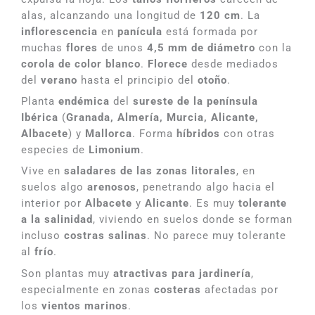
alas, alcanzando una longitud de
120 cm
. La
inflorescencia
en
panícula
está formada por
muchas
flores
de unos
4,5 mm de diámetro
con la
corola de color blanco
.
Florece
desde mediados
del
verano
hasta el principio del
otoño
.
Planta
endémica
del
sureste de la península
Ibérica
(
Granada, Almería, Murcia, Alicante,
Albacete
) y
Mallorca
. Forma
híbridos
con otras
especies de
Limonium
.
Vive en
saladares de las zonas litorales
, en
suelos algo
arenosos
, penetrando algo hacia el
interior por
Albacete
y
Alicante
. Es muy
tolerante
a la salinidad
, viviendo en suelos donde se forman
incluso
costras salinas
. No parece muy tolerante
al
frío
.
Son plantas muy
atractivas para jardinería
,
especialmente en zonas
costeras
afectadas por
los
vientos marinos
.