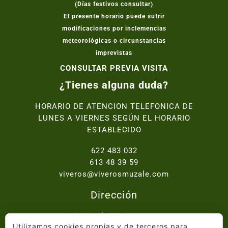
(Días festivos consultar)
El presente horario puede sufrir
modificaciones por inclemencias
meteorológicas o circunstancias
imprevistas
CONSULTAR PREVIA VISITA
¿Tienes alguna duda?
HORARIO DE ATENCION TELEFONICA DE
LUNES A VIERNES SEGÚN EL HORARIO
ESTABLECIDO
622 483 032
613 48 39 59
viveros@viverosmuzale.com
Dirección
Paraje de Macitavera,
Utilizamos cookies propias y de terceros para
Ctra. Abanilla - Fortuna km.2, 30640 Abanilla