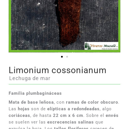
Limonium cossonianum
Lechuga de mar
Familia plumbagináceas
Mata de base leñosa
, con
ramas de color obscuro
.
Las
hojas
son de
elípticas a redondeadas
, algo
coriáceas
, de hasta
22 cm x 6 cm
. Sobre el
envés
se suelen ver las
excrecencias salinas
que
expulsa la hoja. Los
tallos floríferos
carecen de