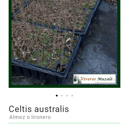
Celtis australis
Almez o lironero