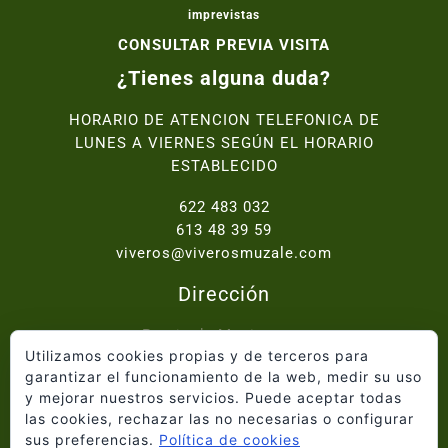
imprevistas
CONSULTAR PREVIA VISITA
¿Tienes alguna duda?
HORARIO DE ATENCION TELEFONICA DE
LUNES A VIERNES SEGÚN EL HORARIO
ESTABLECIDO
622 483 032
613 48 39 59
viveros@viverosmuzale.com
Dirección
Paraje de Macitavera,
Utilizamos cookies propias y de terceros para
Ctra. Abanilla - Fortuna km.2, 30640 Abanilla
garantizar el funcionamiento de la web, medir su uso
y mejorar nuestros servicios. Puede aceptar todas
Inicio
las cookies, rechazar las no necesarias o configurar
Quiénes somos
sus preferencias.
Política de cookies
Catálogo