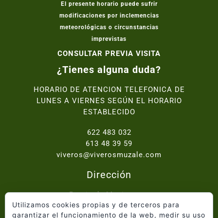
El presente horario puede sufrir
modificaciones por inclemencias
meteorológicas o circunstancias
imprevistas
CONSULTAR PREVIA VISITA
¿Tienes alguna duda?
HORARIO DE ATENCION TELEFONICA DE
LUNES A VIERNES SEGÚN EL HORARIO
ESTABLECIDO
622 483 032
613 48 39 59
viveros@viverosmuzale.com
Dirección
Paraje de Macitavera,
Utilizamos cookies propias y de terceros para
Ctra. Abanilla - Fortuna km.2, 30640 Abanilla
garantizar el funcionamiento de la web, medir su uso