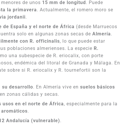
e menores de unos
15 mm de longitud
. Puede
ta la primavera
. Actualmente, el romero moro se
via jordanii
.
e de España y el norte de África
(desde Marruecos
ncuentra solo en algunas zonas secas de
Almería
.
cilmente con R. officinalis
, lo que puede estar
sus poblaciones almerienses. La especie
R.
mo una subespecie de R. eriocalix, con porte
anosos, endémica del litoral de Granada y Málaga. En
te sobre si R. eriocalix y R. tournefortii son la
a su desarrollo
. En Almería vive en
suelos básicos
 en zonas cálidas y secas.
s usos en el norte de África
, especialmente para la
 aromáticos
.
12 Andalucía (vulnerable)
.