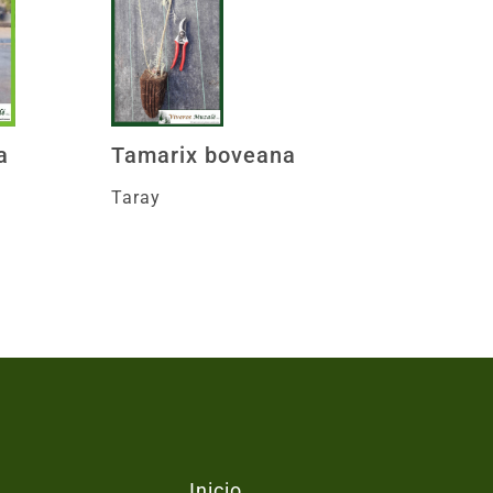
a
Tamarix boveana
Taray
Inicio