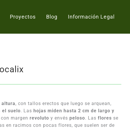
Proyectos
Blog
Información Legal
ocalix
 altura
, con tallos erectos que luego se arquean,
 el suelo
. Las
hojas miden hasta 2 cm de largo y
, con margen
revoluto
y envés
peloso
. Las
flores
se
as en racimos con pocas flores, que suelen ser de