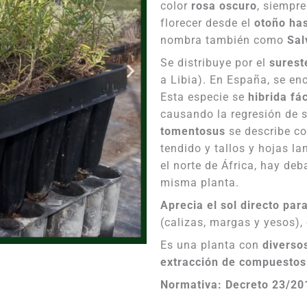
color
rosa oscuro
, siempr
florecer desde el
otoño has
nombra también como
Sal
Se distribuye por el
surest
a Libia). En España, se e
Esta especie se
hibrida fá
causando la regresión de 
tomentosus
se describe co
tendido y tallos y hojas l
el norte de África, hay deba
misma planta.
Aprecia el sol directo par
(calizas, margas y yesos),
Es una planta con
diverso
extracción de compuestos
Normativa: Decreto 23/20