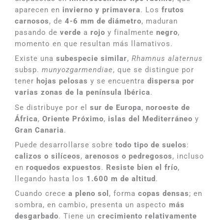
aparecen en
invierno y primavera
. Los
frutos
carnosos
, de
4-6 mm de diámetro
, maduran
pasando de
verde
a
rojo
y finalmente
negro
,
momento en que resultan más llamativos.
Existe una
subespecie similar
,
Rhamnus alaternus
subsp.
munyozgarmendiae
, que se distingue por
tener
hojas pelosas
y se encuentra
dispersa por
varias zonas de la península Ibérica
.
Se distribuye por el
sur de Europa
,
noroeste de
África
,
Oriente Próximo
,
islas del Mediterráneo
y
Gran Canaria
.
Puede desarrollarse sobre
todo tipo de suelos
:
calizos o silíceos
,
arenosos o pedregosos
, incluso
en
roquedos expuestos
.
Resiste bien el frío
,
llegando hasta los
1.600 m de altitud
.
Cuando crece
a pleno sol
, forma
copas densas
; en
sombra, en cambio, presenta un aspecto
más
desgarbado
. Tiene un
crecimiento relativamente