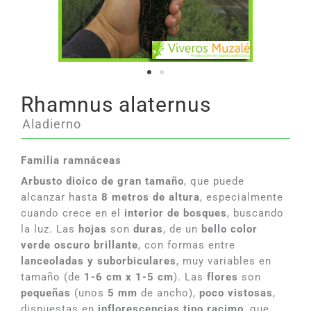
Rhamnus alaternus
Aladierno
Familia ramnáceas
Arbusto dioico de gran tamaño
, que puede
alcanzar hasta
8 metros de altura
, especialmente
cuando crece en el
interior de bosques
, buscando
la luz. Las
hojas
son
duras
, de un
bello color
verde oscuro brillante
, con formas entre
lanceoladas y suborbiculares
, muy variables en
tamaño (de
1-6 cm x 1-5 cm
). Las
flores
son
pequeñas
(unos
5 mm
de ancho),
poco vistosas
,
dispuestas en
inflorescencias tipo racimo
, que