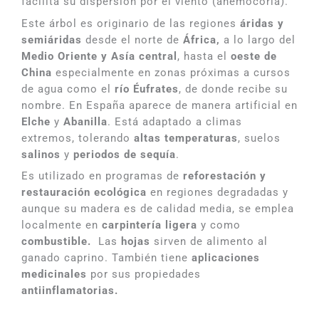
facilita su dispersión por el viento (anemocoria).
Este árbol es originario de las regiones
áridas y
semiáridas
desde el norte de
África,
a lo largo del
Medio Oriente y Asía central
, hasta el
oeste de
China
especialmente en zonas próximas a cursos
de agua como el
río Éufrates
, de donde recibe su
nombre. En España aparece de manera artificial en
Elche
y
Abanilla
. Está adaptado a climas
extremos, tolerando
altas temperaturas
, suelos
salinos
y
periodos de sequía
.
Es utilizado en programas de
reforestación y
restauración ecológica
en regiones degradadas y
aunque su madera es de calidad media, se emplea
localmente en
carpintería ligera
y como
combustible.
Las
hojas
sirven de alimento al
ganado caprino. También tiene
aplicaciones
medicinales
por sus propiedades
antiinflamatorias.