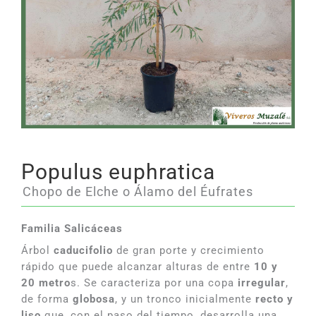
Populus euphratica
Chopo de Elche o Álamo del Éufrates
Familia Salicáceas
Árbol
caducifolio
de gran porte y crecimiento
rápido que puede alcanzar alturas de entre
10 y
20 metro
s. Se caracteriza por una copa
irregular
,
de forma
globosa
, y un tronco inicialmente
recto y
liso
que, con el paso del tiempo, desarrolla una