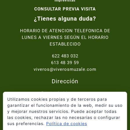
imprevistas
CONSULTAR PREVIA VISITA
¿Tienes alguna duda?
HORARIO DE ATENCION TELEFONICA DE
LUNES A VIERNES SEGÚN EL HORARIO
ESTABLECIDO
622 483 032
613 48 39 59
viveros@viverosmuzale.com
Dirección
Paraje de Macitavera,
Utilizamos cookies propias y de terceros para
Ctra. Abanilla - Fortuna km.2, 30640 Abanilla
garantizar el funcionamiento de la web, medir su uso
y mejorar nuestros servicios. Puede aceptar todas
Inicio
las cookies, rechazar las no necesarias o configurar
Quiénes somos
sus preferencias.
Política de cookies
Catálogo