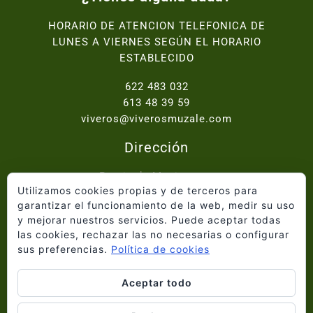
HORARIO DE ATENCION TELEFONICA DE
LUNES A VIERNES SEGÚN EL HORARIO
ESTABLECIDO
622 483 032
613 48 39 59
viveros@viverosmuzale.com
Dirección
Paraje de Macitavera,
Utilizamos cookies propias y de terceros para
Ctra. Abanilla - Fortuna km.2, 30640 Abanilla
garantizar el funcionamiento de la web, medir su uso
y mejorar nuestros servicios. Puede aceptar todas
Inicio
las cookies, rechazar las no necesarias o configurar
Quiénes somos
sus preferencias.
Política de cookies
Catálogo
Proyectos
Aceptar todo
Blog
Información Legal