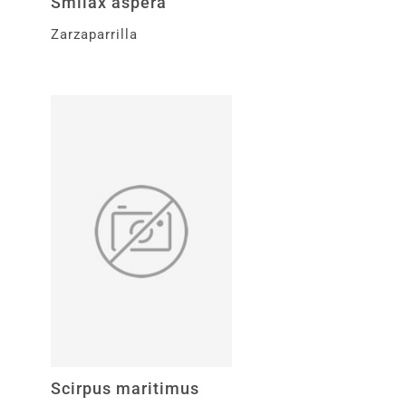
Smilax aspera
Zarzaparrilla
Scirpus maritimus