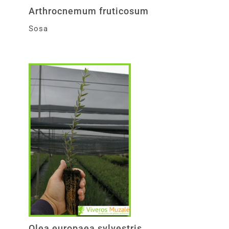
Arthrocnemum fruticosum
Sosa
Olea europaea sylvestris