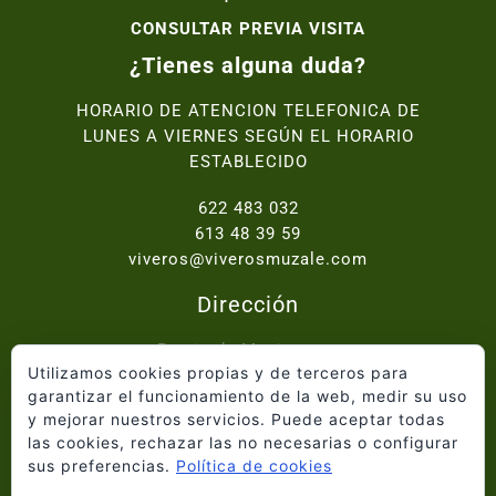
CONSULTAR PREVIA VISITA
¿Tienes alguna duda?
HORARIO DE ATENCION TELEFONICA DE
LUNES A VIERNES SEGÚN EL HORARIO
ESTABLECIDO
622 483 032
613 48 39 59
viveros@viverosmuzale.com
Dirección
Paraje de Macitavera,
Utilizamos cookies propias y de terceros para
Ctra. Abanilla - Fortuna km.2, 30640 Abanilla
garantizar el funcionamiento de la web, medir su uso
y mejorar nuestros servicios. Puede aceptar todas
Inicio
las cookies, rechazar las no necesarias o configurar
Quiénes somos
sus preferencias.
Política de cookies
Catálogo